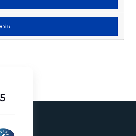
enir?
85