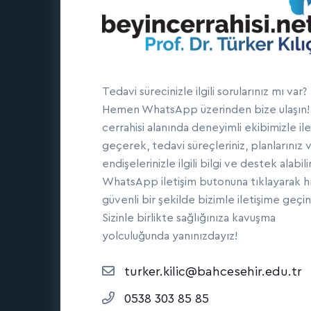
Tedavi sürecinizle ilgili sorularınız mı var?
Hemen WhatsApp üzerinden bize ulaşın!
cerrahisi alanında deneyimli ekibimizle il
geçerek, tedavi süreçleriniz, planlarınız 
endişelerinizle ilgili bilgi ve destek alabilir
WhatsApp iletişim butonuna tıklayarak hı
güvenli bir şekilde bizimle iletişime geçin
Sizinle birlikte sağlığınıza kavuşma
yolculuğunda yanınızdayız!
turker.kilic@bahcesehir.edu.tr
0538 303 85 85