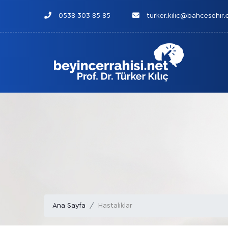
0538 303 85 85
turker.kilic@bahcesehir.
Ana Sayfa
Hastalıklar