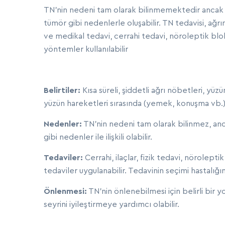
TN'nin nedeni tam olarak bilinmemektedir ancak s
tümör gibi nedenlerle oluşabilir. TN tedavisi, ağr
ve medikal tedavi, cerrahi tedavi, nöroleptik bl
yöntemler kullanılabilir
Belirtiler:
Kısa süreli, şiddetli ağrı nöbetleri, yüzü
yüzün hareketleri sırasında (yemek, konuşma vb.)
Nedenler:
TN'nin nedeni tam olarak bilinmez, ancak
gibi nedenler ile ilişkili olabilir.
Tedaviler:
Cerrahi, ilaçlar, fizik tedavi, nörolept
tedaviler uygulanabilir. Tedavinin seçimi hastalığ
Önlenmesi:
TN'nin önlenebilmesi için belirli bir 
seyrini iyileştirmeye yardımcı olabilir.