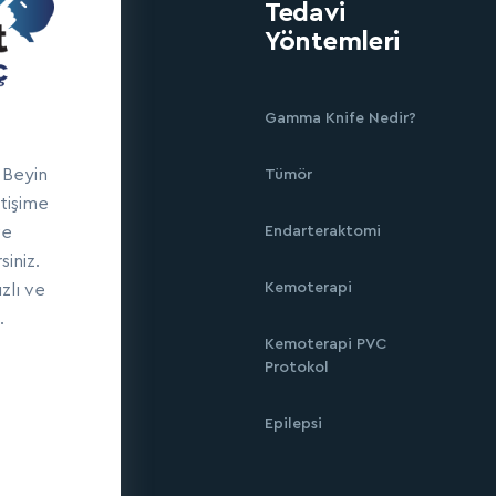
Tedavi
Yöntemleri
Gamma Knife Nedir?
 Beyin
Tümör
etişime
ve
Endarteraktomi
siniz.
Kemoterapi
zlı ve
.
Kemoterapi PVC
Protokol
Epilepsi