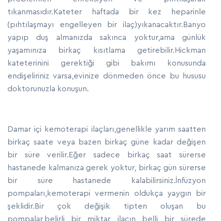
tıkanmasıdır.Kateter haftada bir kez heparinle
(pıhtılaşmayı engelleyen bir ilaç)yıkanacaktır.Banyo
yapıp duş almanızda sakınca yoktur,ama günlük
yaşamınıza birkaç kısıtlama getirebilir.Hickman
kateterinini gerektiği gibi bakımı konusunda
endişeliriniz varsa,evinize dönmeden önce bu hususu
doktorunuzla konuşun.
Damar içi kemoterapi ilaçları,genellikle yarım saatten
birkaç saate veya bazen birkaç güne kadar değişen
bir süre verilir.Eğer sadece birkaç saat sürerse
hastanede kalmanıza gerek yoktur, birkaç gün sürerse
bir süre hastanede kalabilirsiniz.İnfüzyon
pompaları,kemoterapi vermenin oldukça yaygın bir
şeklidir.Bir çok değişik tipten oluşan bu
pompalar,belirli bir miktar ilacın belli bir sürede