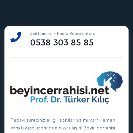
Acil Numara - Hasta Koordinatörü
0538 303 85 85
Tedavi sürecinizle ilgili sorularınız mı var? Hemen
WhatsApp üzerinden bize ulaşın! Beyin cerrahisi