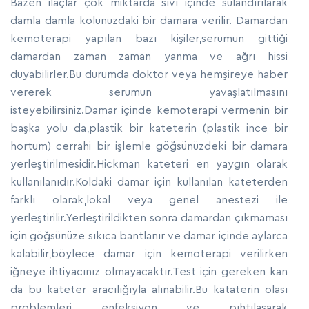
Bazen ilaçlar çok miktarda sıvı içinde sulandırılarak
damla damla kolunuzdaki bir damara verilir. Damardan
kemoterapi yapılan bazı kişiler,serumun gittiği
damardan zaman zaman yanma ve ağrı hissi
duyabilirler.Bu durumda doktor veya hemşireye haber
vererek serumun yavaşlatılmasını
isteyebilirsiniz.Damar içinde kemoterapi vermenin bir
başka yolu da,plastik bir kateterin (plastik ince bir
hortum) cerrahi bir işlemle göğsünüzdeki bir damara
yerleştirilmesidir.Hickman kateteri en yaygın olarak
kullanılanıdır.Koldaki damar için kullanılan kateterden
farklı olarak,lokal veya genel anestezi ile
yerleştirilir.Yerleştirildikten sonra damardan çıkmaması
için göğsünüze sıkıca bantlanır ve damar içinde aylarca
kalabilir,böylece damar için kemoterapi verilirken
iğneye ihtiyacınız olmayacaktır.Test için gereken kan
da bu kateter aracılığıyla alınabilir.Bu kataterin olası
problemleri enfeksiyon ve pıhtılaşarak