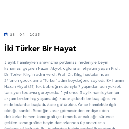
28 . 04 . 2023
İki Türker Bir Hayat
3 aylık hamileyken anevrizma patlaması nedeniyle beyin
kanaması geçiren Nazan Akyol, oğluna ameliyatını yapan Prof.
Dr. Türker Kılıç’ın adını verdi. Prof. Dr. Kılıç, hastalarından
34’ünün çocuklarına ‘Türker’ adını koyduğunu söyledi. Ev hanımı
Nazan Akyol (31) tek böbreği nedeniyle 7 yaşından beri yüksek
tansiyon tedavisi görüyordu. 4 yıl önce 3 aylık hamileyken bir
akşam birden hiç yaşamadığı kadar şiddetli bir baş ağrısı ve
mide bulantısı başladı. Acile götürüldü. Önce hamilelikle ilgili
olduğu sanıldı. Bebeğin zarar görmesinden endişe eden
doktorlar hemen tomografi çektirmedi. Ancak ağrı sürünce
çekilen tomografide beyin damarlarında üç anevrizma
(baloncuk) bulunduğu, bunlardan birinin patladığı saptandı.