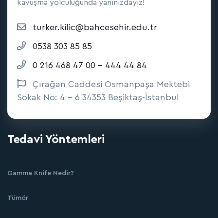
kavuşma yolculuğunda yanınızdayız!
turker.kilic@bahcesehir.edu.tr
0538 303 85 85
0 216 468 47 00 - 444 44 84
Çırağan Caddesi Osmanpaşa Mektebi
Sokak No: 4 - 6 34353 Beşiktaş-İstanbul
Tedavi Yöntemleri
Gamma Knife Nedir?
Tümör