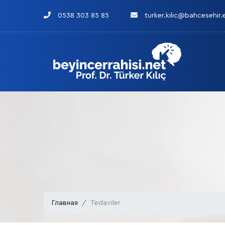
0538 303 85 85
turker.kilic@bahcesehir.
Главная
Tedaviler