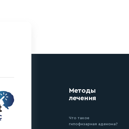
Методы
лечения
Что такое
гипофизарная аденома?