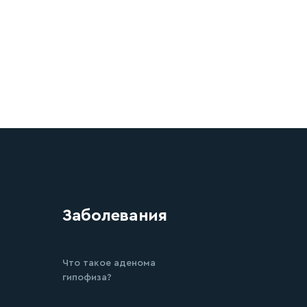
Заболевания
Что такое аденома
гипофиза?