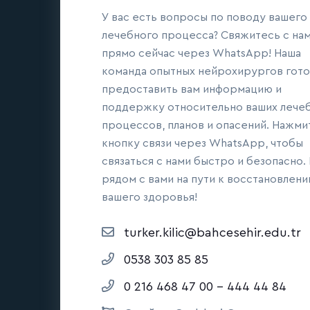
У вас есть вопросы по поводу вашего
лечебного процесса? Свяжитесь с на
прямо сейчас через WhatsApp! Наша
команда опытных нейрохирургов гото
предоставить вам информацию и
поддержку относительно ваших лече
процессов, планов и опасений. Нажми
кнопку связи через WhatsApp, чтобы
связаться с нами быстро и безопасно.
рядом с вами на пути к восстановлен
вашего здоровья!
turker.kilic@bahcesehir.edu.tr
0538 303 85 85
0 216 468 47 00 - 444 44 84