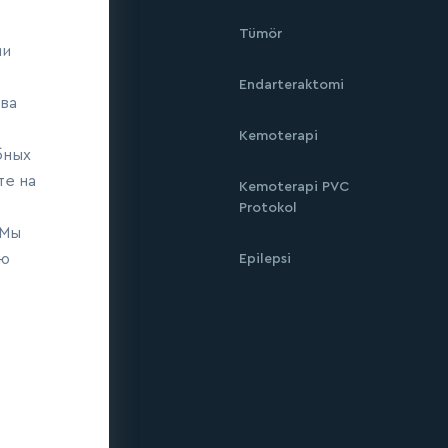
Tümör
ми
Endarteraktomi
ва
Kemoterapi
бных
те на
Kemoterapi PVC
Protokol
 Мы
ию
Epilepsi