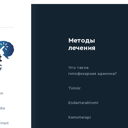
Методы
лечения
Что такое
гипофизарная аденома?
Tümör
ми
Endarteraktomi
ва
Kemoterapi
бных