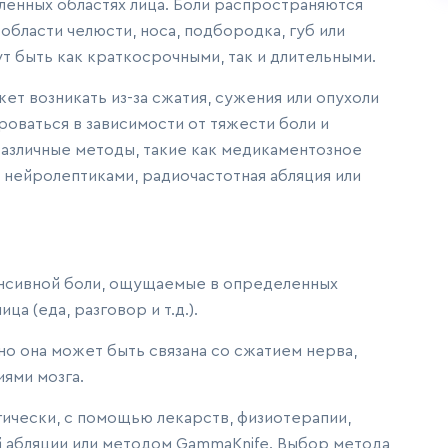
ленных областях лица. Боли распространяются
области челюсти, носа, подбородка, губ или
ут быть как краткосрочными, так и длительными.
ет возникать из-за сжатия, сужения или опухоли
оваться в зависимости от тяжести боли и
 различные методы, такие как медикаментозное
 нейролептиками, радиочастотная абляция или
нсивной боли, ощущаемые в определенных
а (еда, разговор и т.д.).
но она может быть связана со сжатием нерва,
ями мозга.
ически, с помощью лекарств, физиотерапии,
 абляции или методом GammaKnife. Выбор метода