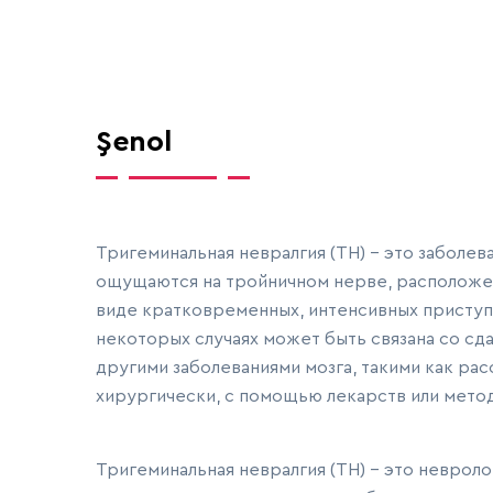
Şenol
Тригеминальная невралгия (ТН) - это заболев
ощущаются на тройничном нерве, расположен
виде кратковременных, интенсивных приступо
некоторых случаях может быть связана со сд
другими заболеваниями мозга, такими как ра
хирургически, с помощью лекарств или мето
Тригеминальная невралгия (ТН) - это неврол