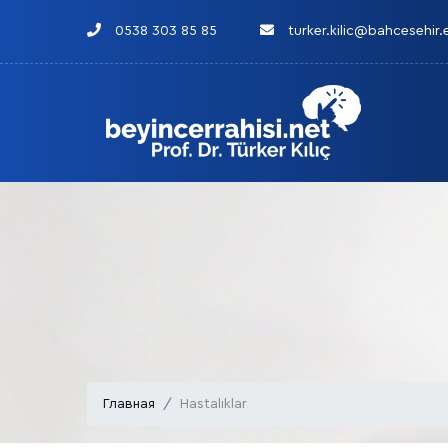
0538 303 85 85
turker.kilic@bahcesehir.
Главная
Hastalıklar