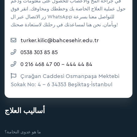
في جراحة المخ والأعصاب للحصول على معلومات ودعم
حول عملية العلاج الخاصة بك وخططك ومخاوفك. انقر فوق
زر الاتصال عبر ال WhatsApp للتواصل معنا بسرعة
وبأمان. نحن هنا لمساعدتك في رحلتك لاستعادة صحتك!
turker.kilic@bahcesehir.edu.tr
0538 303 85 85
0 216 468 47 00 - 444 44 84
Çırağan Caddesi Osmanpaşa Mektebi
Sokak No: 4 - 6 34353 Beşiktaş-İstanbul
أساليب العلاج
ما هو عدوى النخامة؟