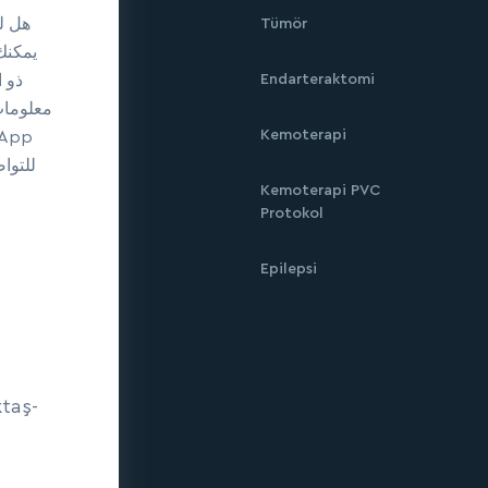
هل ل
Tümör
ذو 
Endarteraktomi
معلومات
Kemoterapi
للتوا
Kemoterapi PVC
Protokol
Epilepsi
ktaş-