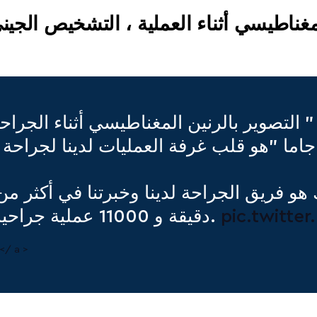
 المغناطيسي أثناء العملية ، التشخيص الج
 " التصوير بالرنين المغناطيسي أثناء الجرا
pic.twitt
دقيقة و 11000 عملية جراحية باستخدام سكين جاما.
 </ a >