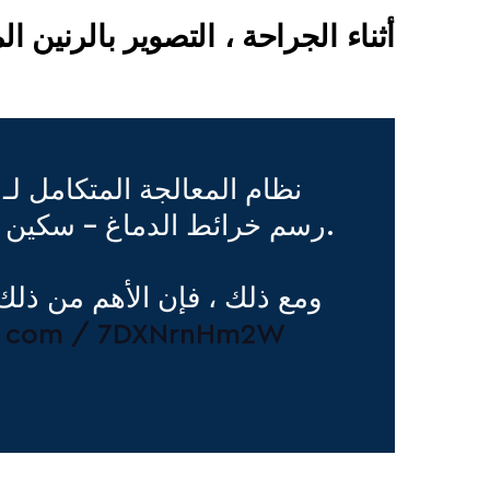
أثناء الجراحة ، التصوير بالرنين
نظام المعالجة المتكامل لـ
رسم خرائط الدماغ - سكين جاما "هو قلب غرفة العمليات لدينا لجراحة الدماغ الموجهة بالصور.
er. com / 7DXNrnHm2W