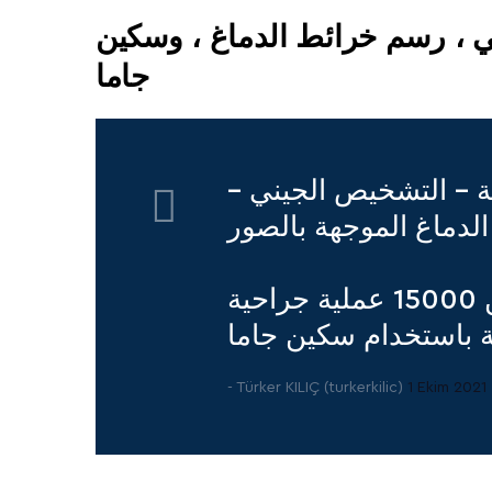
يني ، رسم خرائط الدماغ ، وسكين
جاما
حة - التشخيص الجيني -
ومع ذلك ، فإن الأهم من ذلك هو فريق الجراحة لدينا وخبرتنا في أكثر من 15000 عملية جراحية
- Türker KILIÇ (turkerkilic)
1 Ekim 2021