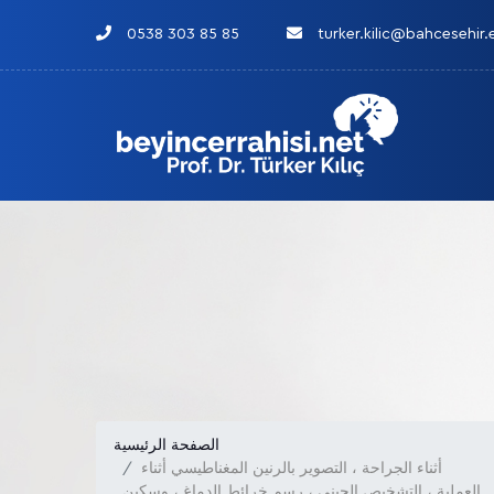
0538 303 85 85
turker.kilic@bahcesehir.
الصفحة الرئيسية
أثناء الجراحة ، التصوير بالرنين المغناطيسي أثناء
العملية ، التشخيص الجيني ، رسم خرائط الدماغ ، وسكين